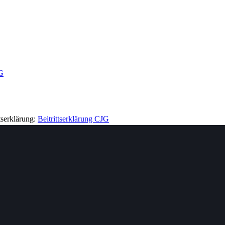
G
tserklärung:
Beitrittserklärung CJG